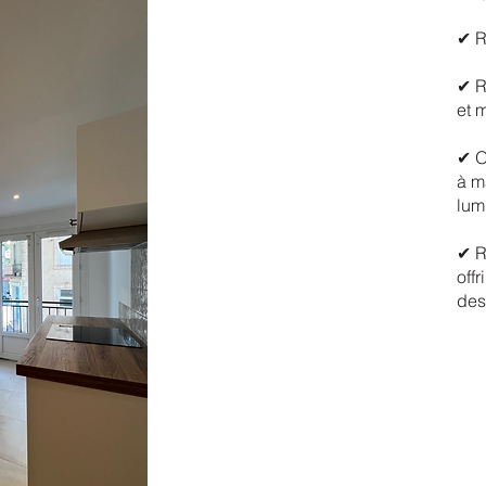
✔ R
✔ R
et 
✔ O
à ma
lum
✔ R
off
des